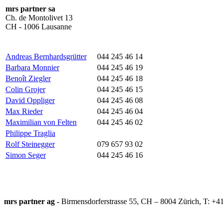
mrs partner sa
Ch. de Montolivet 13
CH - 1006 Lausanne
Andreas Bernhardsgrütter
044 245 46 14
Barbara Monnier
044 245 46 19
Benoît Ziegler
044 245 46 18
Colin Grojer
044 245 46 15
David Oppliger
044 245 46 08
Max Rieder
044 245 46 04
Maximilian von Felten
044 245 46 02
Philippe Traglia
Rolf Steinegger
079 657 93 02
Simon Seger
044 245 46 16
mrs partner ag -
Birmensdorferstrasse 55, CH – 8004 Zürich, T: +4